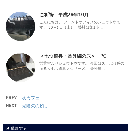
ご祈祷：平成28年10月
こんにちは。 フロントオフィスのシュウトウで
す。 10月1日（土）、弊社は第2期 ...
＜七つ道具・番外編の弐＞ PC
営業室よりシュウトウです。 今回は久しぶり感の
ある＜七つ道具＞シリーズ。 番外編 ...
PREV
夜カフェ…
NEXT
光陰矢の如し
購読する