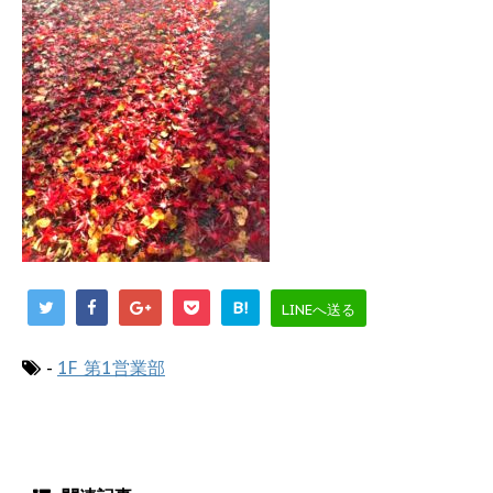
B!
LINEへ送る
-
1F 第1営業部