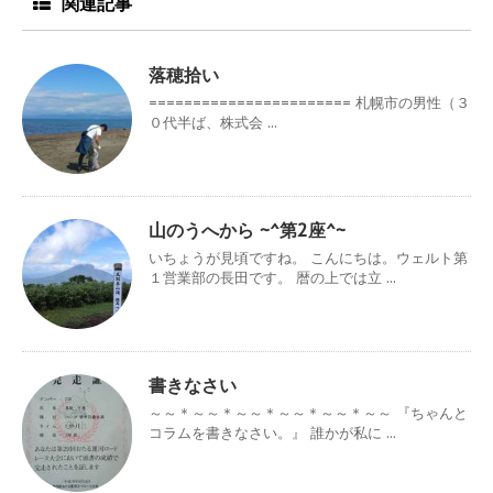
関連記事
落穂拾い
======================= 札幌市の男性（３
０代半ば、株式会 ...
山のうへから ~^第2座^~
いちょうが見頃ですね。 こんにちは。ウェルト第
１営業部の長田です。 暦の上では立 ...
書きなさい
～～＊～～＊～～＊～～＊～～＊～～ 『ちゃんと
コラムを書きなさい。』 誰かが私に ...